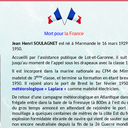
Mort pour
la France
Jean Henri SOULAGNET
est né à Marmande le 16 mars 1929 
1950.
Accueilli par l'assistance publique de Lot-et-Garonne, il su
jusqu'au moment de l'appel sous les drapeaux avec la classe 
Il est
incorporé dans la marine nationale au CFM de Mi
ème
matelot de 3
classe, et termine sa formation en étant breve
1950. Il rejoint alors le port de Brest le 1er février 1
météorologique « Laplace »
comme matelot électricien.
De retour d’une campagne météorologique en Atlantique dans 
frégate entre dans la baie de la Fresnaye (à 800m à l'est du 
du gros temps annoncé en attendant de rejoindre le port 
mouillage à quelques centaines de mètres de la côte Est du f
explosion formidable ébranle de navire qui vient de sauter 
non encore neutralisée depuis la fin de la 2è Guerre mond