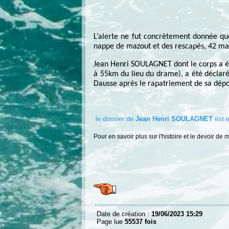
L’alerte ne fut concrètement donnée qu
nappe de mazout et des rescapés, 42 mari
Jean Henri SOULAGNET dont le corps a ét
à 55km du lieu du drame), a été déclar
Dausse après le rapatriement de sa dépoui
le dossier de
Jean Henri SOULAGNET
est i
Pour en savoir plus sur l'histoire et le devoir de
Date de création :
19/06/2023 15:29
Page lue
55537 fois