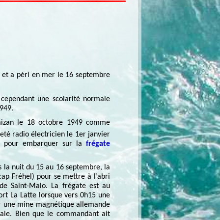
et a péri en mer le 16 septembre
it cependant une scolarité normale
1949.
mizan le 18 octobre 1949 comme
té radio électricien le 1er janvier
950 pour embarquer sur la
frégate
la nuit du 15 au 16 septembre, la
cap Fréhel) pour se mettre à l’abri
de Saint-Malo. La frégate est au
ort La Latte lorsque vers 0h15 une
sur une mine magnétique allemande
iale. Bien que le commandant ait