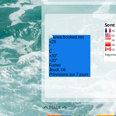
+
29
°
C
+
30°
+
20°
Fumel
Jeudi, 06
Prévisions sur 7 jours
Haut

