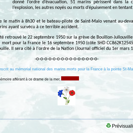
donné l’ordre d’évacuation, 51 marins périssent dans la c
l’explosion, les autres noyés ou morts d’épuisement en tentant
e le matin à 8h30 et le bateau-pilote de Saint-Malo venant au-deva
ns ayant survécu à ce terrible accident.
é retrouvé le 22 septembre 1950 sur la grève de Bouillon-Jullouville
é mort pour la France le 16 septembre 1950 (côte SHD CC862K12545
lle. Il sera cité à l'ordre de la Nation (Journal officiel du 1er mars 
-o-o-o-o-o-o-o-o-o-o-o-o-o-o-o-
nscrit au mémorial national des marins morts pour la France à la pointe St-Mat
 mémoire afférant à ce drame de la mer,
Prévisuali