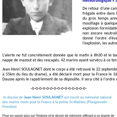
météorologique « 
De retour d’une cam
frégate entre dans l
du gros temps anno
mouillage à quelque
explosion formidabl
non encore neutral
donné l’ordre d’év
l’explosion, les aut
L’alerte ne fut concrètement donnée que le matin à 8h30 et le ba
nappe de mazout et des rescapés, 42 marins ayant survécu à ce terr
Jean Henri SOULAGNET dont le corps a été retrouvé le 22 septembre 
à 55km du lieu du drame), a été déclaré mort pour la France le 
Dausse après le rapatriement de sa dépouille. Il sera cité à l'ordre 
-o-o-o-o-o-o-o-o-o-o-o-o-o-o-o-
le dossier de
Jean Henri SOULAGNET
est inscrit au mémorial national
des marins morts pour la France à la pointe St-Mathieu (Plougonvelin -
Finistère)
Pour en savoir plus sur l'histoire et le devoir de mémoire afférant à ce drame de