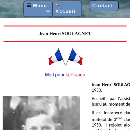
Menu
Contact
Accueil

Jean Henri SOULAGNET
Mort pour
la France
Jean Henri SOULA
1950.
Accueilli par l'ass
jusqu'au moment de 
Il est
incorporé d
ème
matelot de 3
clas
1950. Il rejoint a