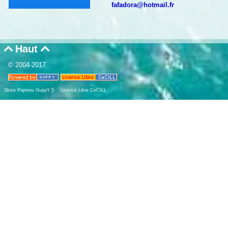
fafadora@hotmail.fr
Haut


© 2004-2017
Skins Papinou GuppY 5
Licence Libre CeCILL