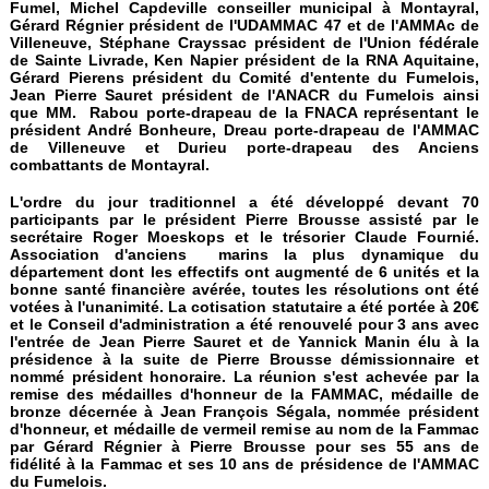
Fumel, Michel Capdeville conseiller municipal à Montayral,
Gérard Régnier président de l'UDAMMAC 47 et de l'AMMAc de
Villeneuve, Stéphane Crayssac président de l'Union fédérale
de Sainte Livrade, Ken Napier président de la RNA Aquitaine,
Gérard Pierens président du Comité d'entente du Fumelois,
Jean Pierre Sauret président de l'ANACR du Fumelois ainsi
que MM. Rabou porte-drapeau de la FNACA représentant le
président André Bonheure, Dreau porte-drapeau de l'AMMAC
de Villeneuve et Durieu porte-drapeau des Anciens
combattants de Montayral.
L'ordre du jour traditionnel a été développé devant 70
participants par le président Pierre Brousse assisté par le
secrétaire Roger Moeskops et le trésorier Claude Fournié.
Association d'anciens marins la plus dynamique du
département dont les effectifs ont augmenté de 6 unités et la
bonne santé financière avérée, toutes les résolutions ont été
votées à l'unanimité. La cotisation statutaire a été portée à 20€
et le Conseil d'administration a été renouvelé pour 3 ans avec
l'entrée de Jean Pierre Sauret et de Yannick Manin élu à la
présidence à la suite de Pierre Brousse démissionnaire et
nommé président honoraire. La réunion s'est achevée par la
remise des médailles d'honneur de la FAMMAC, médaille de
bronze décernée à Jean François Ségala, nommée président
d'honneur, et médaille de vermeil remise au nom de la Fammac
par Gérard Régnier à Pierre Brousse pour ses 55 ans de
fidélité à la Fammac et ses 10 ans de présidence de l'AMMAC
du Fumelois.