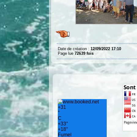
Date de création :
12/09/2022 17:10
Page lue
72639 fois
+
31
°
C
+
33°
+
18°
Fumel