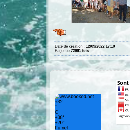
Date de création :
12/09/2022 17:10
Page lue
72991 fois
+
32
°
C
+
38°
+
20°
Fumel