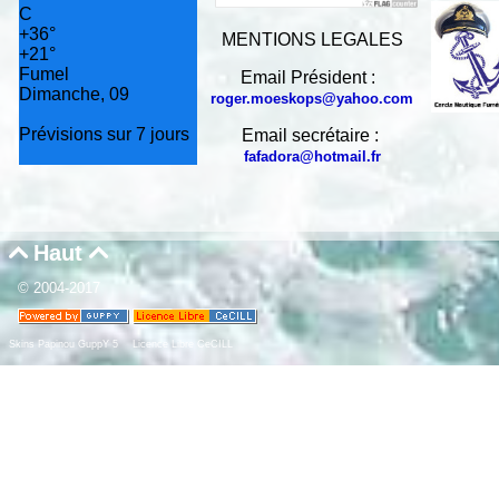
C
+
36°
MENTIONS LEGALES
+
21°
Fumel
Email Président :
Dimanche, 09
roger.moeskops@yahoo.com
Prévisions sur 7 jours
Email secrétaire :
fafadora@hotmail.fr
Haut


© 2004-2017
Skins Papinou GuppY 5
Licence Libre CeCILL