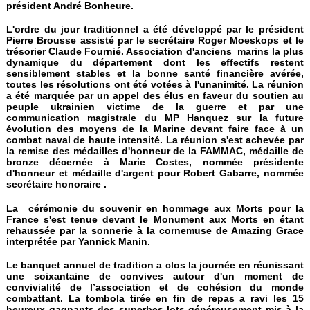
président André Bonheure.
L'ordre du jour traditionnel a été développé par le président
Pierre Brousse assisté par le secrétaire Roger Moeskops et le
trésorier Claude Fournié. Association d'anciens marins la plus
dynamique du département dont les effectifs restent
sensiblement stables et la bonne santé financière avérée,
toutes les résolutions ont été votées à l'unanimité. La réunion
a été marquée par un appel des élus en faveur du soutien au
peuple ukrainien victime de la guerre et par une
communication magistrale du MP Hanquez sur la future
évolution des moyens de la Marine devant faire face à un
combat naval de haute intensité. La réunion s'est achevée par
la remise des médailles d'honneur de la FAMMAC, médaille de
bronze décernée à Marie Costes, nommée présidente
d'honneur et médaille d'argent pour Robert Gabarre, nommée
secrétaire honoraire .
La cérémonie du souvenir en hommage aux Morts pour la
France s'est tenue devant le Monument aux Morts en étant
rehaussée par la sonnerie à la cornemuse de Amazing Grace
interprétée par Yannick Manin.
Le banquet annuel de tradition a clos la journée en réunissant
une soixantaine de convives autour d'un moment de
convivialité de l’association et de cohésion du monde
combattant. La tombola tirée en fin de repas a ravi les 15
heureux gagnants des superbes lots généreusement mis à la