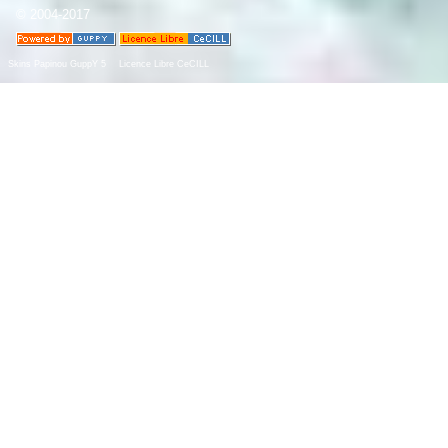
© 2004-2017
Skins Papinou GuppY 5
Licence Libre CeCILL