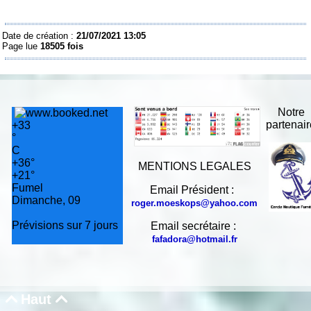
Date de création :
21/07/2021 13:05
Page lue
18505 fois
Notre
partenai
+
33
°
C
+
36°
MENTIONS LEGALES
+
21°
Fumel
Email Président :
Dimanche, 09
roger.moeskops@yahoo.com
Prévisions sur 7 jours
Email secrétaire :
fafadora@hotmail.fr
Haut

