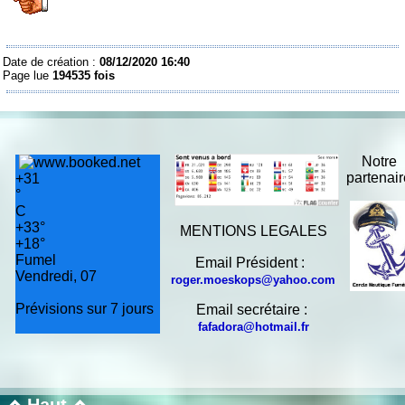
Date de création :
08/12/2020 16:40
Page lue
194535 fois
Notre
partenai
+
31
°
C
+
33°
MENTIONS LEGALES
+
18°
Fumel
Email Président :
Vendredi, 07
roger.moeskops@yahoo.com
Prévisions sur 7 jours
Email secrétaire :
fafadora@hotmail.fr
Haut

