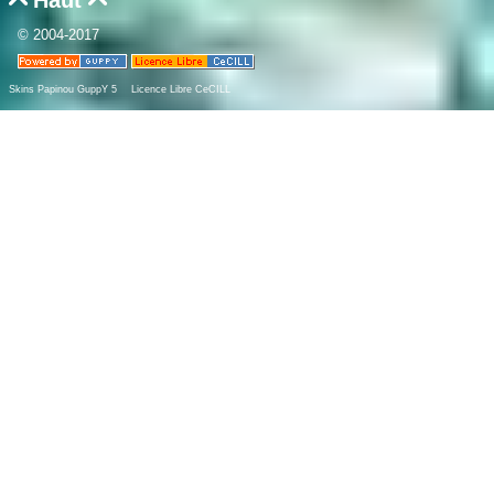
© 2004-2017
Skins Papinou GuppY 5
Licence Libre CeCILL