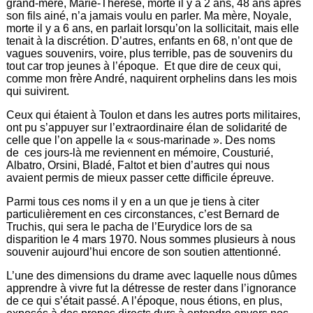
grand-mère, Marie-Thérèse, morte il y a 2 ans, 48 ans après
son fils ainé, n’a jamais voulu en parler. Ma mère, Noyale,
morte il y a 6 ans, en parlait lorsqu’on la sollicitait, mais elle
tenait à la discrétion. D’autres, enfants en 68, n’ont que de
vagues souvenirs, voire, plus terrible, pas de souvenirs du
tout car trop jeunes à l’époque. Et que dire de ceux qui,
comme mon frère André, naquirent orphelins dans les mois
qui suivirent.
Ceux qui étaient à Toulon et dans les autres ports militaires,
ont pu s’appuyer sur l’extraordinaire élan de solidarité de
celle que l’on appelle la « sous-marinade ». Des noms
de ces jours-là me reviennent en mémoire, Cousturié,
Albatro, Orsini, Bladé, Faltot et bien d’autres qui nous
avaient permis de mieux passer cette difficile épreuve.
Parmi tous ces noms il y en a un que je tiens à citer
particulièrement en ces circonstances, c’est Bernard de
Truchis, qui sera le pacha de l’Eurydice lors de sa
disparition le 4 mars 1970. Nous sommes plusieurs à nous
souvenir aujourd’hui encore de son soutien attentionné.
L’une des dimensions du drame avec laquelle nous dûmes
apprendre à vivre fut la détresse de rester dans l’ignorance
de ce qui s’était passé. A l’époque, nous étions, en plus,