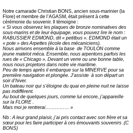
Notre camarade Christian BONS, ancien sous-marinier (la
Flore) et membre de l’AGASM, était présent à cette
cérémonie du souvenir. Il témoigne :
« Si vous observez les plaques de bronze nominatives des
sous-marins et de leur équipage, vous pouvez lire le nom :
RABUSSIER EDMOND, dit « petitbus ». EDMOND était un
« pote » des Arpettes (école des mécaniciens).
Nous arrivons ensemble à la base de TOULON comme
jeune matelot méca. Ensemble, nous arpentons parfois les
rues de « Chicago ». Devant un verre ou une bonne table,
nous nous projetons dans notre vie maritime.
Peu de temps après il embarque sur la MINERVE pour sa
première navigation et plongée. J’assiste à son départ un
soir d’hiver.
Un bateau noir qui s’éloigne du quai en pleine nuit ne laisse
pas indifférent.
Au bout de quelques jours, comme lui encore, j’appareille
sur la FLORE .
Mais moi je rentrerai…………… »
Nb :
A leur grand plaisir, j’ai pris contact avec son frère et sa
sœur pour les faire participer à ces émouvants souvenirs .(C
BONS)