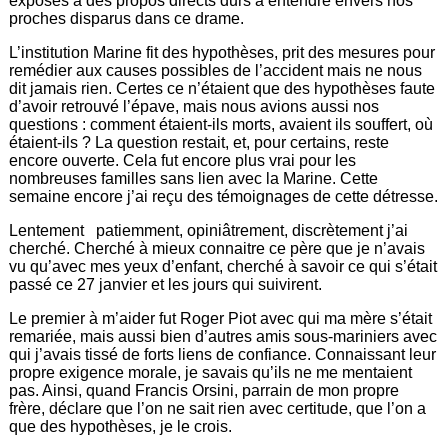
exposés à des propos directs durs à entendre envers nos
proches disparus dans ce drame.
L’institution Marine fit des hypothèses, prit des mesures pour
remédier aux causes possibles de l’accident mais ne nous
dit jamais rien. Certes ce n’étaient que des hypothèses faute
d’avoir retrouvé l’épave, mais nous avions aussi nos
questions : comment étaient-ils morts, avaient ils souffert, où
étaient-ils ? La question restait, et, pour certains, reste
encore ouverte. Cela fut encore plus vrai pour les
nombreuses familles sans lien avec la Marine. Cette
semaine encore j’ai reçu des témoignages de cette détresse.
Lentement patiemment, opiniâtrement, discrètement j’ai
cherché. Cherché à mieux connaitre ce père que je n’avais
vu qu’avec mes yeux d’enfant, cherché à savoir ce qui s’était
passé ce 27 janvier et les jours qui suivirent.
Le premier à m’aider fut Roger Piot avec qui ma mère s’était
remariée, mais aussi bien d’autres amis sous-mariniers avec
qui j’avais tissé de forts liens de confiance. Connaissant leur
propre exigence morale, je savais qu’ils ne me mentaient
pas. Ainsi, quand Francis Orsini, parrain de mon propre
frère, déclare que l’on ne sait rien avec certitude, que l’on a
que des hypothèses, je le crois.