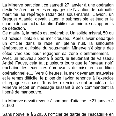
La Minerve participait ce samedi 27 janvier à une opération
destinée à entraîner les équipages de l'aviation de patrouille
maritime au repérage radar des sous-marins. L'avion, un
Breguet Atlantic, devait situer le submersible et étudier le
champ de contact radar afin d'utiliser au mieux ses appareils
de détection.
Ce matin-là, la météo est exécrable. Un solide mistral, 50 ou
60 nœuds, balaie une mer creusée. Après avoir débarqué
un officier dans la rade en pleine nuit, la silhouette
ténébreuse et froide du sous-marin Minerve s'éloigne des
côtes varoises pour regagner sa zone d’entrainement.
Avec un nouveau pacha à bord, le lieutenant de vaisseau
André Fauve, cela fait plusieurs jours que le "bateau noir"
enchaîne les exercices éprouvants de mise en condition
opérationnelle.... Vers 8 heures, la mer devenant mauvaise
et le temps difficile, le pilote de l'avion renonce à l'exercice
et regagne sa base. Tous les exercices sont annulés et la
Minerve reçoit un message laissant à son commandant la
liberté de manoeuvre.
La Minerve devait revenir à son port d'attache le 27 janvier à
21h00
Sans nouvelle à 22h30, l’officier de garde de l’escadrille en