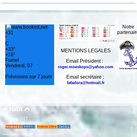
Notre
partenai
+
31
°
C
+
33°
MENTIONS LEGALES
+
18°
Fumel
Email Président :
Vendredi, 07
roger.moeskops@yahoo.com
Prévisions sur 7 jours
Email secrétaire :
fafadora@hotmail.fr
Haut


© 2004-2017
Skins Papinou GuppY 5
Licence Libre CeCILL