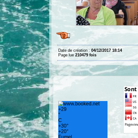
Date de création :
04/12/2017 18:14
Page lue
210479 fois
+
29
°
C
+
30°
+
20°
Fumel