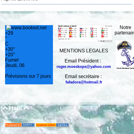
Notre
partenai
+
29
°
C
+
30°
MENTIONS LEGALES
+
20°
Fumel
Email Président :
Jeudi, 06
roger.moeskops@yahoo.com
Prévisions sur 7 jours
Email secrétaire :
fafadora@hotmail.fr
Haut


© 2004-2017
Skins Papinou GuppY 5
Licence Libre CeCILL