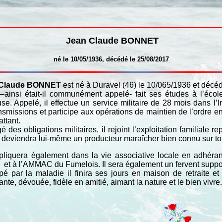
Jean Claude BONNET
né le 10/05/1936, décédé le 25/08/2017
 Claude BONNET
est né à Duravel (46) le 10/065/1936 et décéd
ainsi était-il communément appelé- fait ses études à l’école
se. Appelé, il effectue un service militaire de 28 mois dans l
nsmissions et participe aux opérations de maintien de l’ordre en
ttant.
 des obligations militaires, il rejoint l’exploitation familiale 
Il deviendra lui-même un producteur maraîcher bien connu sur to
impliquera également dans la vie associative locale en adhé
t à l’AMMAC du Fumelois. Il sera également un fervent suppor
pé par la maladie il finira ses jours en maison de retraite e
ante, dévouée, fidèle en amitié, aimant la nature et le bien vivre.