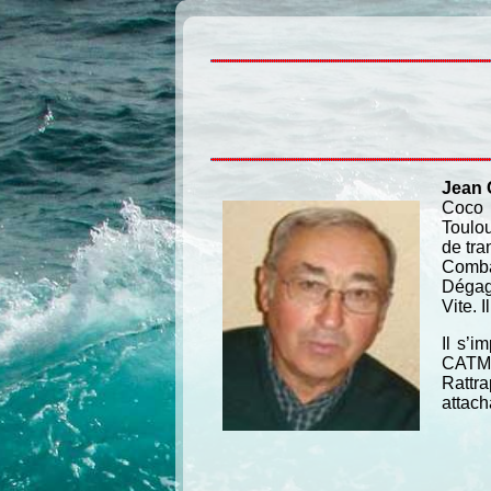
Jean
Coco –
Toulou
de tra
Comba
Dégagé
Vite. 
Il s’
CATM e
Rattra
attach