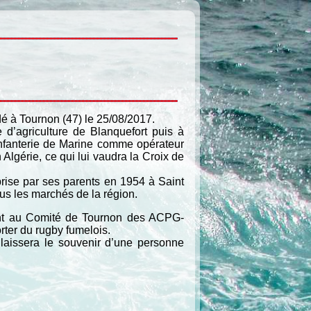
é à Tournon (47) le 25/08/2017.
 d’agriculture de Blanquefort puis à
’Infanterie de Marine comme opérateur
 Algérie, ce qui lui vaudra la Croix de
reprise par ses parents en 1954 à Saint
us les marchés de la région.
rant au Comité de Tournon des ACPG-
ter du rugby fumelois.
t laissera le souvenir d’une personne