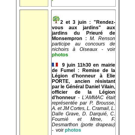
2 et 3 juin : "Rendez-
vous aux jardins" aux
jardins du Prieuré de
Monsempron :
M. Renson
participe au concours de
nichoirs à Oiseaux
- voir
photos
9 juin 11h30 en mairie
de Fumel : Remise de la
Légion d'honneur à Elie
PORTE, ancien résistant
par le Général Daniel Vilain,
officier de la Légion
d'honneur
-
L'AMMAC était
représentée par P. Brousse,
A. et JM Cortes, L. Cramail, L.
Dalle Grave, D. Darquié, C.
Fournié et Mme, F.
Desmarthon (porte drapeau)
- voir
photos