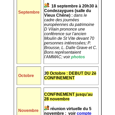
18 septembre à 20h30 à
Condezaygues (salle du
Septembre
Vieux Chêne) :
dans le
cadre des journées
européennes du patrimoine
D Vilain prononce une
conférence sur l'ancien
Moulin de St Vite devant 70
personnes intéressées; P.
Brousse, L. Dalle Grave et C.
Bons représentaient
l'AMMAC; voir
photos
3
0 Octobre : DEBUT DU 2è
Octobre
CONFINEMENT
CONFINEMENT jusqu'au
28 novembre
réunion virtuelle du 5
Novembre
novembre : voir
compte