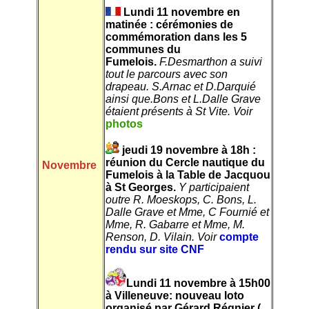
Lundi 11 novembre en
matinée : cérémonies de
commémoration dans les 5
communes du
Fumelois.
F.Desmarthon a suivi
tout le parcours avec son
drapeau. S.Arnac et D.Darquié
ainsi que.Bons et L.Dalle Grave
étaient présents à St Vite. Voir
photos
jeudi 19 novembre à 18h :
réunion du Cercle nautique du
Novembre
Fumelois à la Table de Jacquou
à St Georges.
Y participaient
outre R. Moeskops, C. Bons, L.
Dalle Grave et Mme, C Fournié et
Mme, R. Gabarre et Mme, M.
Renson, D. Vilain. Voir
compte
rendu sur site CNF
Lundi 11 novembre à 15h00
à Villeneuve: nouveau loto
organisé par Gérard Régnier (