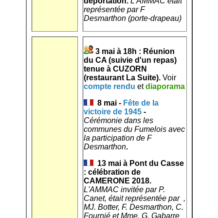
déportation.
L'AMMAC était
représentée par F
Desmarthon (porte-drapeau)
3 mai à 18h : Réunion
du CA (suivie d'un repas)
tenue à CUZORN
(restaurant La Suite).
Voir
compte rendu
et
diaporama
8 mai -
Fête de la
victoire de 1945
-
Cérémonie dans les
communes du Fumelois avec
la participation de F
Desmarthon
.
13 mai à Pont du Casse
: célébration de
CAMERONE 2018.
L'AMMAC invitée par P.
Canet, était représentée par ,
MJ. Botter, F. Desmarthon, C.
Fournié et Mme, G. Gabarre