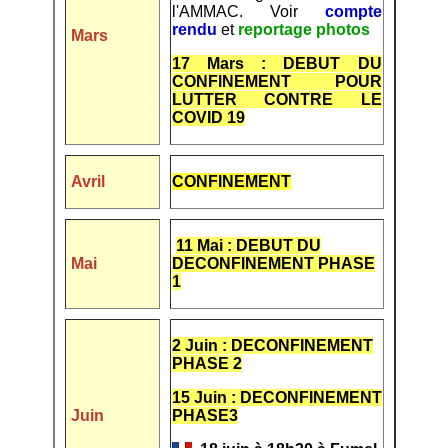
l'AMMAC. Voir
compte
rendu
et
reportage photos
Mars
17 Mars : DEBUT DU
CONFINEMENT POUR
LUTTER CONTRE LE
COVID 19
Avril
CONFINEMENT
11 Mai : DEBUT DU
Mai
DECONFINEMENT PHASE
1
2 Juin : DECONFINEMENT
PHASE 2
15 Juin : DECONFINEMENT
Juin
PHASE3