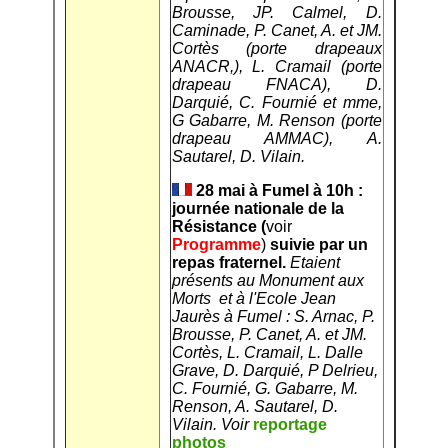
Brousse, JP. Calmel, D.
Caminade, P. Canet, A. et JM.
Cortès (porte drapeaux
ANACR,), L. Cramail (porte
drapeau FNACA), D.
Darquié, C. Fournié et mme,
G Gabarre, M. Renson (porte
drapeau AMMAC), A.
Sautarel, D. Vilain.
28 mai à Fumel à 10h :
journée nationale de la
Résistance (
voir
Programme
)
suivie par un
repas fraternel.
Etaient
présents au Monument aux
Morts et à l'Ecole Jean
Jaurès à Fumel : S. Arnac, P.
Brousse, P. Canet, A. et JM.
Cortès, L. Cramail, L. Dalle
Grave, D. Darquié, P Delrieu,
C. Fournié, G. Gabarre, M.
Renson, A. Sautarel, D.
Vilain. Voir
reportage
photos