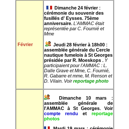
Dimanche 24 février :
cérémonie du souvenir des
fusillés d' Eysses.
75ème
anniversaire.
L'AMMAC était
représentée par C. Fournié et
Mme
Février
Jeudi 28 février à 18h00 :
assemblée générale du Cercle
nautique fumelois à St Georges
présidée par R. Moeskops .
Y
participaient pour l'AMMAC : L.
Dalle Grave et Mme, C. Fournié,
R. Gabarre et mme, M. Renson et
D. Vilain. Voir
reportage photo
Dimanche 10 mars :
assemblée générale de
l'AMMAC
à St Georges. Voir
compte rendu
et
reportage
photos
Mardi 19 mars : cérémonie