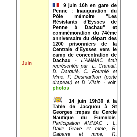
9 juin 16h en gare de
Penne
:
Inauguration du
Pôle mémoire "Les
Résistants d'Eysses de
Penne à Dachau" et
commémoration du 74ème
anniversaire du départ des
1200 prisonniers de la
Centrale d'Eysses vers le
camp de concentration de
Dachau
-
L'AMMAC était
Juin
représentée par L. Cramail,
D. Darquié, C. Fournié et
Mme, F. Desmarthon (porte
drapeau) et D Vilain -
voir
photos
14 juin 19h30 à la
Table de Jacquou à St
Georges :repas du Cercle
Nautique du Fumelois.
Participation AMMAC : L.
Dalle Grave et mme, R.
Gabarre et mme, R.