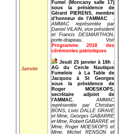
Fumel (Moncany salle 17)
sous la présidence de
Gérard PIERENS, membre
d'honneur de l'AMMAC .
AMMAC représentée par
Daniel VILAIN, vice président
et Francis DESMARTHON,
porte-drapeau.
Voir
Programme 2018 des
cérémonies patriotiques
Jeudi 25 janvier à 18h :
AG du Cercle Nautique
Janvier
Fumelois à La Table de
Jacquou à St Georges
sous la présidence de
Roger MOESKOPS,
secrétaire adjoint de
l'AMMAC.
AMMAC
représentée par Christian
BONS, Livio DALLE GRAVE
et Mme, Georges GABARRE
et Mme, Robert GABARRE et
Mme, Roger MOESKOPS et
Mme, Michel RENSON et