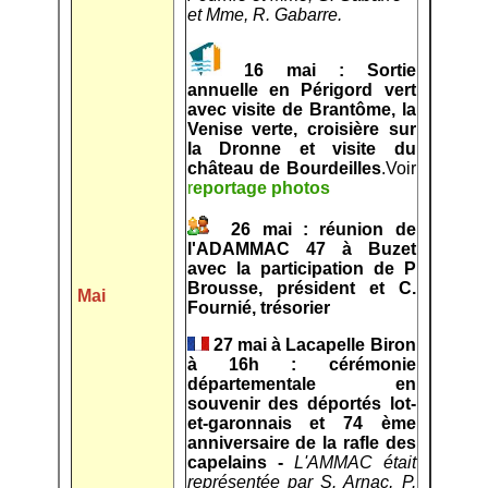
et Mme, R. Gabarre.
16 mai : Sortie
annuelle
en Périgord vert
avec visite de Brantôme, la
Venise verte, croisière sur
la Dronne et visite du
château de Bourdeilles
.Voir
r
eportage photos
26 mai : réunion de
l'ADAMMAC 47 à Buzet
avec la participation de P
Brousse, président et C.
Mai
Fournié, trésorier
27 mai à Lacapelle Biron
à 16h : cérémonie
départementale en
souvenir des déportés lot-
et-garonnais et 74 ème
anniversaire de la rafle des
capelains -
L'AMMAC était
représentée par S. Arnac, P.