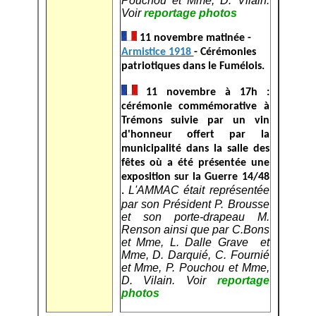
Pouchou et Mme, D. Vilain.
Voir
reportage photos
11 novembre matinée -
Armistice 1918
- Cérémonies
patriotiques dans le Fumélois.
11 novembre à 17h :
cérémonie commémorative à
Trémons suivie par un vin
d'honneur offert par la
municipalité dans la salle des
fêtes où a été présentée une
exposition sur la Guerre 14/48
L'AMMAC était représentée
.
par son Président P. Brousse
et son porte-drapeau M.
Renson ainsi que par C.Bons
et Mme, L. Dalle Grave et
Mme, D. Darquié, C. Fournié
et Mme, P. Pouchou et Mme,
D. Vilain. Voir
reportage
photos