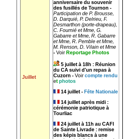
anniversaire du souvenir
des fusillés de Tournon -
Participation de P. Brousse,
D. Darquié, P. Delrieu, F.
Desmarthon (porte-drapeau),
C. Fournié et Mme, G.
Gabarre et Mme, R. Gabarre
et Mme, R. Pemble et Mme,
M. Renson, D. Vilain et Mme
-
Voir
Reportage Photos
5 juillet à 18h : Réunion
du CA suivi d'un repas à
Cuzorn -
Voir
compte rendu
Juillet
e
t
photos
14 juillet -
Fête Nationale
14 juillet après midi :
cérémonie patriotique à
Tourliac
24 juillet à 11h au CAFI
de Sainte Livrade : remise
des képis blancs à une