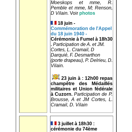
Moeskops et mme, R.
Pemble et mme, M; Renson,
D Vilain.
Voir
photos
18 juin -
Commémoration de l'Appel
du 18 juin 1940
-
Cérémonie à Fumel à 18h30
.
Participation de A. et JM.
Cortes, L. Cramail, D
Darquié, F. Desmarthon
(porte drapeau), P. Delrieu, D.
Vilain.
23 juin à : 12h00 repas
champêtre des Médaillés
militaires et Union fédérale
à Cuzorn.
Participation de P.
Brousse, A et JM Cortes, L.
Cramail, D. Vilain
3 juillet à 18h30 :
cérémonie du 74ème