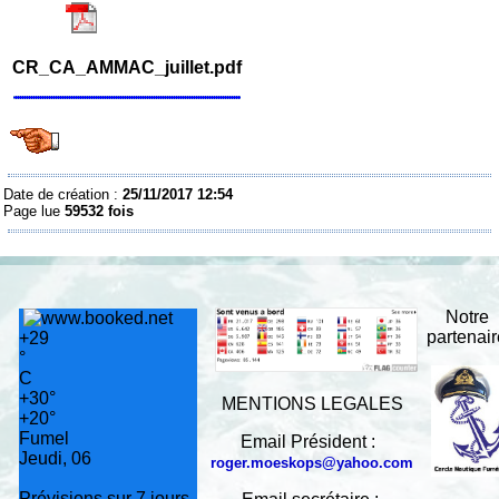
CR_CA_AMMAC_juillet.pdf
Date de création :
25/11/2017 12:54
Page lue
59532 fois
Notre
partenai
+
29
°
C
+
30°
MENTIONS LEGALES
+
20°
Fumel
Email Président :
Jeudi, 06
roger.moeskops@yahoo.com
Prévisions sur 7 jours