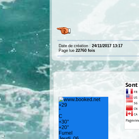
Date de création :
24/11/2017 13:17
Page lue
22760 fois
+
29
°
C
+
30°
+
20°
Fumel
Jeudi, 06