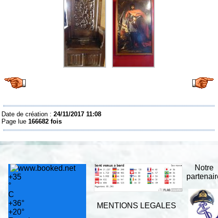
Date de création :
24/11/2017 11:08
Page lue
166682 fois
Notre
partenai
+
35
°
C
+
36°
MENTIONS LEGALES
+
20°