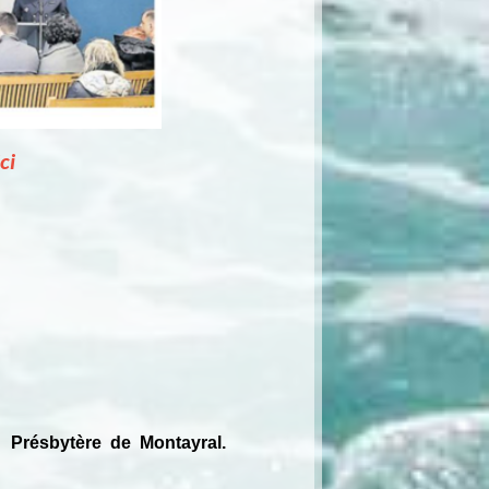
ici
 Présbytère de Montayral.