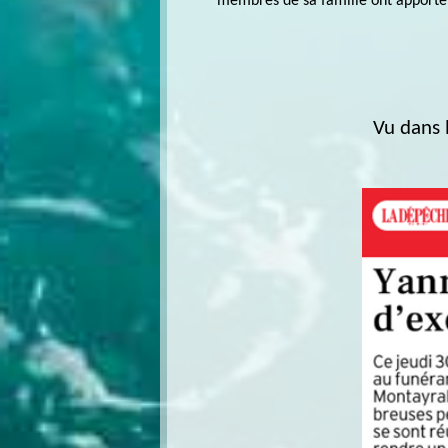
membres de sa famille ont apporté
L’hommage sol
Vu dans la press