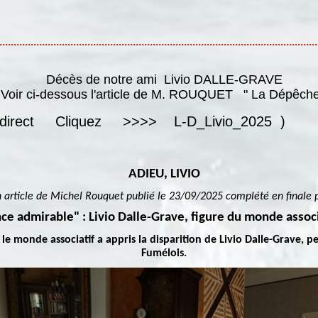
................................................................................................................
Décès de notre ami Livio DALLE-GRAVE
Voir ci-dessous l'article de M. ROUQUET " La Dépêche
en direct Cliquez >>>>
L-D_Livio_2025
)
ADIEU, LIVIO
 article de Michel Rouquet publié le 23/09/2025 complété en finale
ence admirable" : Livio Dalle-Grave, figure du monde assoc
 le monde associatif a appris la disparition de Livio Dalle-Grave, 
Fumélois.