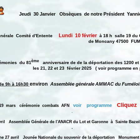
Jeudi 30 Janvier Obsèques de notre Président Ya
Lundi 10 février
énérale Comité d'Entente
à 18 h salle 19 
de Moncany 47500 FUME
ème
monies du 81
anniversaire de de la déportation des 1200 e
les 21, 22 et 23 février 2025 ( voir programme en p
environ
Assemblée générale AMMAC du Fuméloi
de 9h à 16h30
Cliquez
voir programme
19 mars
cérémonie
combats AFN
.
il Assemblée Générale de l'ANACR du Lot et Garonne à Sainte Bazeille
.
7 avril Jounée Nationale du souvenir de la déportation Monument