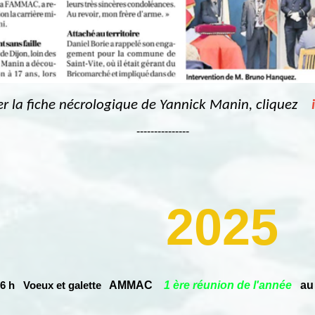
che nécrologique de Yannick Manin, cliquez
---------------
2025
16 h
Voeux et galette
AMMAC
1 ère réunion de l'année
au