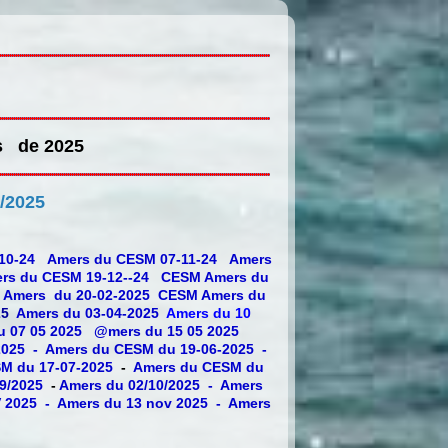
s de 2025
/2025
10-24
Amers du CESM 07-11-24
Amers
rs du CESM 19-12--24
CESM Amers du
Amers du 20-02-2025
CESM Amers du
25
Amers du 03-04-2025
Amers du 10
 07 05 2025
@mers du 15 05 2025
2025
-
Amers du CESM du 19-06-2025
-
M du 17-07-2025
-
Amers du CESM du
9/2025
-
Amers du 02/10/2025
-
Amers
 2025
-
Amers du 13 nov 2025
-
Amers