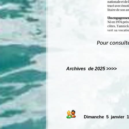
Pour consulter la fi
Archives de 2025 >>>>
Dimanche 5 janvier 