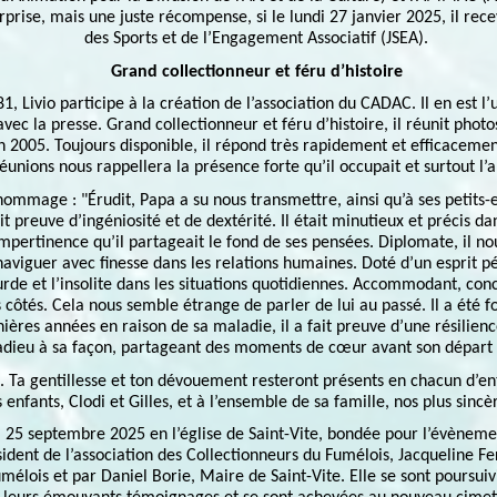
prise, mais une juste récompense, si le lundi 27 janvier 2025, il rece
des Sports et de l’Engagement Associatif (JSEA).
Grand collectionneur et féru d’histoire
 Livio participe à la création de l’association du CADAC. Il en est l’
avec la presse. Grand collectionneur et féru d’histoire, il réunit pho
en 2005. Toujours disponible, il répond très rapidement et efficaceme
réunions nous rappellera la présence forte qu’il occupait et surtout l’a
 hommage : "Érudit, Papa a su nous transmettre, ainsi qu’à ses petits-e
it preuve d’ingéniosité et de dextérité. Il était minutieux et précis d
impertinence qu’il partageait le fond de ses pensées. Diplomate, il no
aviguer avec finesse dans les relations humaines. Doté d’un esprit pén
bsurde et l’insolite dans les situations quotidiennes. Accommodant, co
es côtés. Cela nous semble étrange de parler de lui au passé. Il a été 
nières années en raison de sa maladie, il a fait preuve d’une résilien
adieu à sa façon, partageant des moments de cœur avant son départ 
. Ta gentillesse et ton dévouement resteront présents en chacun d’e
 enfants, Clodi et Gilles, et à l’ensemble de sa famille, nos plus sinc
i 25 septembre 2025 en l’église de Saint-Vite, bondée pour l’évèneme
ident de l’association des Collectionneurs du Fumélois, Jacqueline 
lois et par Daniel Borie, Maire de Saint-Vite. Elle se sont poursuiv