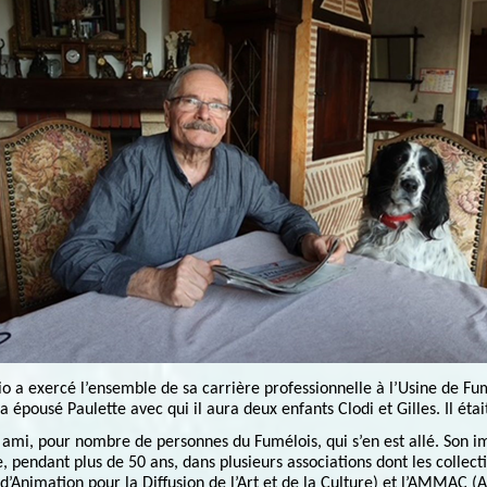
o a exercé l’ensemble de sa carrière professionnelle à l’Usine de Fume
 a épousé Paulette avec qui il aura deux enfants Clodi et Gilles. Il éta
e ami, pour nombre de personnes du Fumélois, qui s’en est allé. Son 
pendant plus de 50 ans, dans plusieurs associations dont les collect
’Animation pour la Diffusion de l’Art et de la Culture) et l’AMMAC (