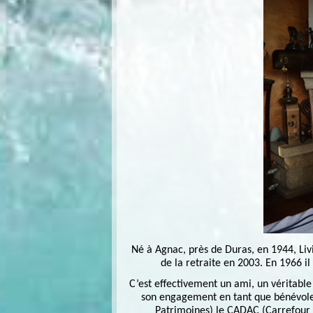
Né à Agnac, près de Duras, en 1944, Livi
de la retraite en 2003. En 1966 il
C’est effectivement un ami, un véritabl
son engagement en tant que bénévole, 
Patrimoines) le CADAC (Carrefour d