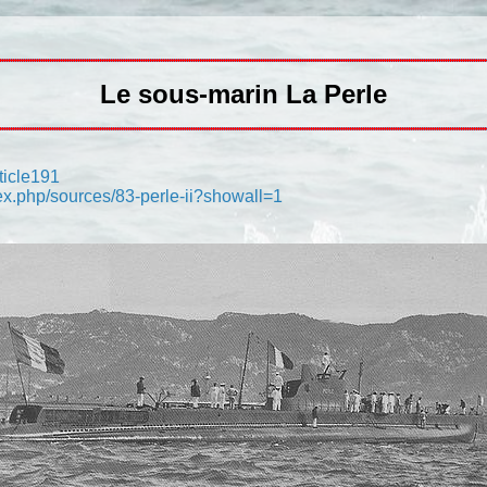
Le sous-marin La Perle
ticle191
ndex.php/sources/83-perle-ii?showall=1