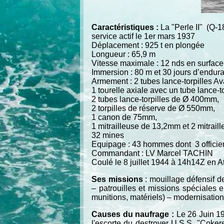
Caractéristiques :
La "Perle II" (Q-18
service actif le 1er mars 1937
Déplacement : 925 t en plongée
Longueur : 65,9 m
Vitesse maximale : 12 nds en surface
Immersion : 80 m et 30 jours d’endur
Armement : 2 tubes lance-torpilles 
1 tourelle axiale avec un tube lance-
2 tubes lance-torpilles de Ø 400mm,
2 torpilles de réserve de Ø 550mm,
1 canon de 75mm,
1 mitrailleuse de 13,2mm et 2 mitrai
32 mines
Equipage : 43 hommes dont 3 officie
Commandant : LV Marcel TACHIN
Coulé le 8 juillet 1944 à 14h14Z en At
Ses missions
: mouillage défensif 
– patrouilles et missions spéciales e
munitions, matériels) – modernisatio
Causes du naufrage :
Le 26 Juin 19
l'escorte du destroyer U.S.S. "Cokere