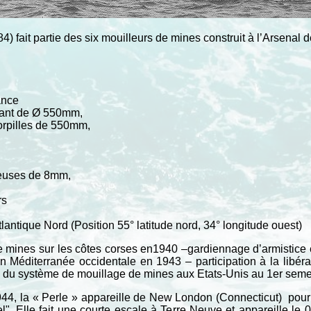
4) fait partie des six mouilleurs de mines construit à l’Arsenal 
ance
Avant de Ø 550mm,
torpilles de 550mm,
lleuses de 8mm,
rs
lantique Nord (Position 55° latitude nord, 34° longitude ouest)
de mines sur les côtes corses en1940 –gardiennage d’armistic
n Méditerranée occidentale en 1943 – participation à la libéra
n du système de mouillage de mines aux Etats-Unis au 1er seme
44, la « Perle » appareille de New London (Connecticut) pour 
l". Elle fait une courte escale à Terre Neuve et appareille le 