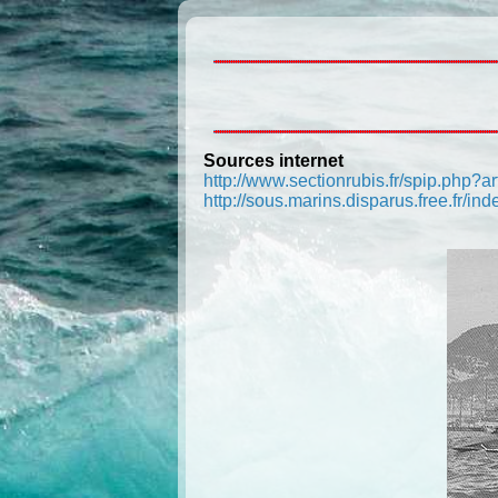
Sources internet
http://www.sectionrubis.fr/spip.php?ar
http://sous.marins.disparus.free.fr/i