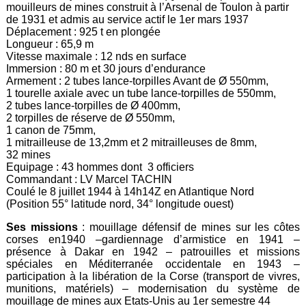
mouilleurs de mines construit à l’Arsenal de Toulon à partir
de 1931 et admis au service actif le 1er mars 1937
Déplacement : 925 t en plongée
Longueur : 65,9 m
Vitesse maximale : 12 nds en surface
Immersion : 80 m et 30 jours d’endurance
Armement : 2 tubes lance-torpilles Avant de Ø 550mm,
1 tourelle axiale avec un tube lance-torpilles de 550mm,
2 tubes lance-torpilles de Ø 400mm,
2 torpilles de réserve de Ø 550mm,
1 canon de 75mm,
1 mitrailleuse de 13,2mm et 2 mitrailleuses de 8mm,
32 mines
Equipage : 43 hommes dont 3 officiers
Commandant : LV Marcel TACHIN
Coulé le 8 juillet 1944 à 14h14Z en Atlantique Nord
(Position 55° latitude nord, 34° longitude ouest)
Ses missions
: mouillage défensif de mines sur les côtes
corses en1940 –gardiennage d’armistice en 1941 –
présence à Dakar en 1942 – patrouilles et missions
spéciales en Méditerranée occidentale en 1943 –
participation à la libération de la Corse (transport de vivres,
munitions, matériels) – modernisation du système de
mouillage de mines aux Etats-Unis au 1er semestre 44