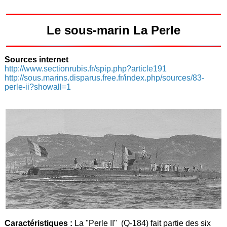
Le sous-marin La Perle
Sources internet
http://www.sectionrubis.fr/spip.php?article191
http://sous.marins.disparus.free.fr/index.php/sources/83-
perle-ii?showall=1
Caractéristiques :
La "Perle II" (Q-184) fait partie des six