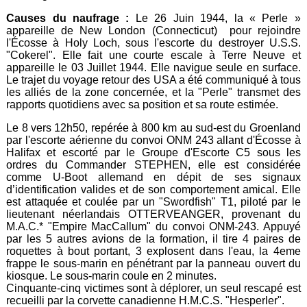
Causes du naufrage :
Le 26 Juin 1944, la « Perle »
appareille de New London (Connecticut) pour rejoindre
l'Écosse à Holy Loch, sous l'escorte du destroyer U.S.S.
"Cokerel". Elle fait une courte escale à Terre Neuve et
appareille le 03 Juillet 1944. Elle navigue seule en surface.
Le trajet du voyage retour des USA a été communiqué à tous
les alliés de la zone concernée, et la "Perle" transmet des
rapports quotidiens avec sa position et sa route estimée.
Le 8 vers 12h50, repérée à 800 km au sud-est du Groenland
par l'escorte aérienne du convoi ONM 243 allant d'Écosse à
Halifax et escorté par le Groupe d'Escorte C5 sous les
ordres du Commander STEPHEN, elle est considérée
comme U-Boot allemand en dépit de ses signaux
d’identification valides et de son comportement amical. Elle
est attaquée et coulée par un "Swordfish" T1, piloté par le
lieutenant néerlandais OTTERVEANGER, provenant du
M.A.C.* "Empire MacCallum" du convoi ONM-243. Appuyé
par les 5 autres avions de la formation, il tire 4 paires de
roquettes à bout portant, 3 explosent dans l'eau, la 4eme
frappe le sous-marin en pénétrant par la panneau ouvert du
kiosque. Le sous-marin coule en 2 minutes.
Cinquante-cinq victimes sont à déplorer, un seul rescapé est
recueilli par la corvette canadienne H.M.C.S. "Hesperler".