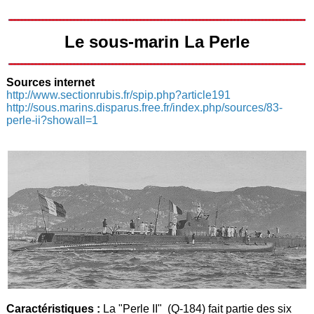
Le sous-marin La Perle
Sources internet
http://www.sectionrubis.fr/spip.php?article191
http://sous.marins.disparus.free.fr/index.php/sources/83-
perle-ii?showall=1
Caractéristiques :
La "Perle II" (Q-184) fait partie des six