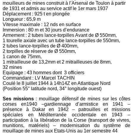
mouilleurs de mines construit à l’Arsenal de Toulon à partir
de 1931 et admis au service actif le 1er mars 1937
Déplacement : 925 t en plongée
Longueur : 65,9 m
Vitesse maximale : 12 nds en surface
Immersion : 80 m et 30 jours d’endurance
Armement : 2 tubes lance-torpilles Avant de Ø 550mm,
1 tourelle axiale avec un tube lance-torpilles de 550mm,
2 tubes lance-torpilles de Ø 400mm,
2 torpilles de réserve de Ø 550mm,
1 canon de 75mm,
1 mitrailleuse de 13,2mm et 2 mitrailleuses de 8mm,
32 mines
Equipage : 43 hommes dont 3 officiers
Commandant : LV Marcel TACHIN
Coulé le 8 juillet 1944 à 14h14Z en Atlantique Nord
(Position 55° latitude nord, 34° longitude ouest)
Ses missions
: mouillage défensif de mines sur les côtes
corses en1940 –gardiennage d’armistice en 1941 –
présence à Dakar en 1942 – patrouilles et missions
spéciales en Méditerranée occidentale en 1943 –
participation à la libération de la Corse (transport de vivres,
munitions, matériels) – modernisation du système de
mouillage de mines aux Etats-Unis au 1er semestre 44