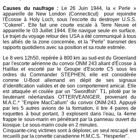
Causes du naufrage :
Le 26 Juin 1944, la « Perle »
appareille de New London (Connecticut) pour rejoindre
l'Écosse à Holy Loch, sous l'escorte du destroyer U.S.S.
"Cokerel". Elle fait une courte escale à Terre Neuve et
appareille le 03 Juillet 1944. Elle navigue seule en surface.
Le trajet du voyage retour des USA a été communiqué à tous
les alliés de la zone concernée, et la "Perle" transmet des
rapports quotidiens avec sa position et sa route estimée.
Le 8 vers 12h50, repérée à 800 km au sud-est du Groenland
par l'escorte aérienne du convoi ONM 243 allant d'Écosse à
Halifax et escorté par le Groupe d'Escorte C5 sous les
ordres du Commander STEPHEN, elle est considérée
comme U-Boot allemand en dépit de ses signaux
d’identification valides et de son comportement amical. Elle
est attaquée et coulée par un "Swordfish" T1, piloté par le
lieutenant néerlandais OTTERVEANGER, provenant du
M.A.C.* "Empire MacCallum" du convoi ONM-243. Appuyé
par les 5 autres avions de la formation, il tire 4 paires de
roquettes à bout portant, 3 explosent dans l'eau, la 4eme
frappe le sous-marin en pénétrant par la panneau ouvert du
kiosque. Le sous-marin coule en 2 minutes.
Cinquante-cinq victimes sont à déplorer, un seul rescapé est
recueilli par la corvette canadienne H.M.C.S. "Hesperler".