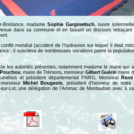
ur-Briolance, madame
Sophie Gargowitsch
, ouvre solennell
nue dans sa commune et en faisant un discours retraçant la
ent.
flit mondial (accident de l'hydravion sur lequel il était mitrai
tance ; il suscitera de nombreuses vocations parmi la populati
ie les autorités présentes, notamment madame le maire qui a b
 Pouchou
, maire de Trémons, monsieur
Gilbert Guérin
maire d
 Fumélois et président départemental FNRG, Monsieur
René
, monsieur
Michel Bougeois
, président d'honneur de notr
-sur-Lot, une délégation de l'Ammac de Montauban avec à sa