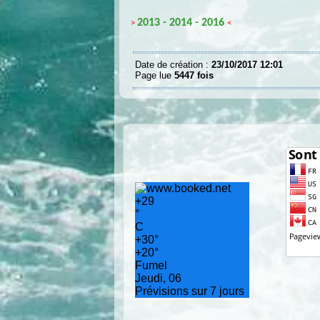
2013
-
2014
-
2016
>
<
Date de création :
23/10/2017 12:01
Page lue
5447 fois
+
29
°
C
+
30°
+
20°
Fumel
Jeudi, 06
Prévisions sur 7 jours