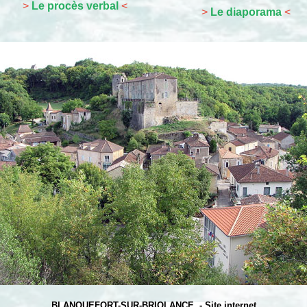
>
Le procès verbal
<
>
Le diaporama
<
BLANQUEFORT-SUR-BRIOLANCE -
Site internet