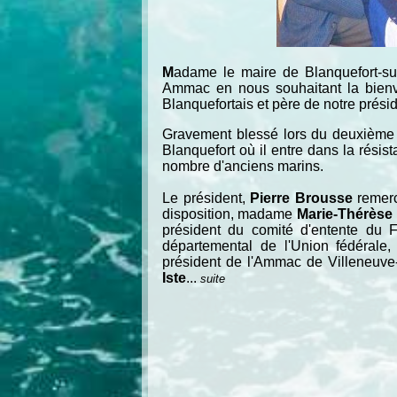
M
adame le maire de Blanquefort-s
Ammac en nous souhaitant la bienve
Blanquefortais et père de notre présid
Gravement blessé lors du deuxième con
Blanquefort où il entre dans la résis
nombre d'anciens marins.
Le président,
Pierre Brousse
remerc
disposition, madame
Marie-Thérèse
président du comité d'entente du
départemental de l'Union fédérale
président de l'Ammac de Villeneuve
Iste
...
suite