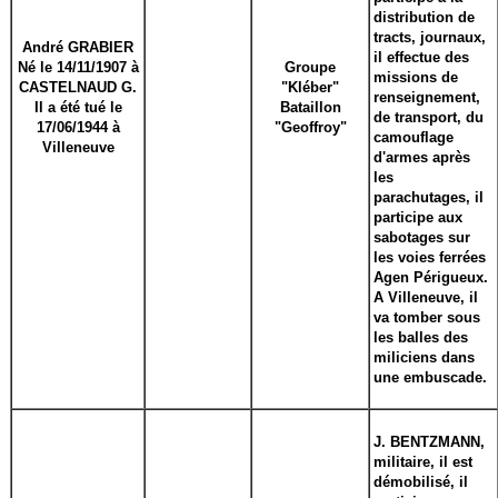
distribution de
tracts, journaux,
André GRABIER
il effectue des
Né le 14/11/1907 à
Groupe
missions de
CASTELNAUD G.
"Kléber"
renseignement,
Il a été tué le
Bataillon
de transport, du
17/06/1944 à
"Geoffroy"
camouflage
Villeneuve
d'armes après
les
parachutages, il
participe aux
sabotages sur
les voies ferrées
Agen Périgueux.
A Villeneuve, il
va tomber sous
les balles des
miliciens dans
une embuscade.
J. BENTZMANN,
militaire, il est
démobilisé, il