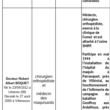
camarades.
Médecin,
chirurgien
orthopédiste,
exerce à la
clinique de
Fumel et est
attaché à l’usine
SMPP.
Participe en mai
1944 à
l'installation de
l'hôpital du
maquis à
chirurgien
Parranquet, près
Docteur Robert
orthopédiste
de Villéréal, au
Albert BOQUET
et
fonctionnement
Né le 23/04/1912 à
de l'infirmerie de
Létanne (08)
médecin
campagne du
Décédé le 27 août
des
bataillon
2000 à Villeneuve
maquisards
Geoffroy aux
Ardailloux, près