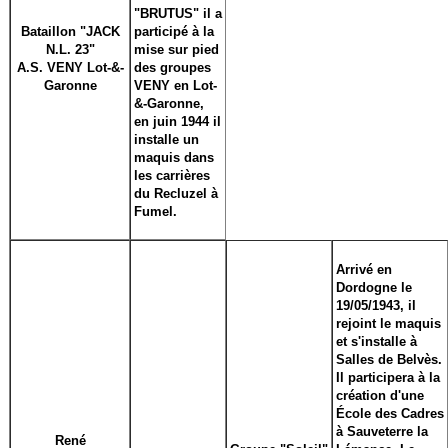
"BRUTUS" il a
Bataillon "JACK
participé à la
N.L. 23"
mise sur pied
A.S. VENY Lot-&-
des groupes
Garonne
VENY en Lot-
&-Garonne,
en juin 1944 il
installe un
maquis dans
les carrières
du Recluzel à
Fumel.
Arrivé en
Dordogne le
19/05/1943, il
rejoint le maquis
et s'installe à
Salles de Belvès.
Il participera à la
création d'une
École des Cadres
à Sauveterre la
René