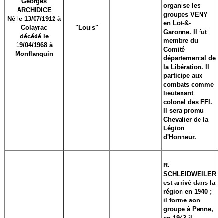
Georges
organise les
ARCHIDICE
groupes VENY
Né le 13/07/1912 à
en Lot-&-
Colayrac
"Louis"
Garonne. Il fut
décédé le
membre du
19/04/1968 à
Comité
Monflanquin
départemental de
la Libération. Il
participe aux
combats comme
lieutenant
colonel des FFI.
Il sera promu
Chevalier de la
Légion
d'Honneur.
R.
SCHLEIDWEILER
est arrivé dans la
région en 1940 ;
il forme son
groupe à Penne,
en 1943 il