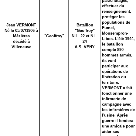
parachutages,
effectuer du
renseignement,
protéger les
populations de
Jean VERMONT
Bataillon
Fumel,
Né le 05/07/1906 à
"Geoffroy"
Monsempron-
Mézières
"Geoffroy"
N.L. 22 et N.L.
Libos. L'été 1944,
décédé à
24
le bataillon
Villeneuve
A.S. VENY
compte 890
hommes armés,
ils vont
participer aux
opérations de
libération du
territoire.
VERMONT a fait
fonctionner une
infirmerie de
campagne avec
les infirmières de
l'usine. Après
guerre il fondera
une amicale pour
aider ses