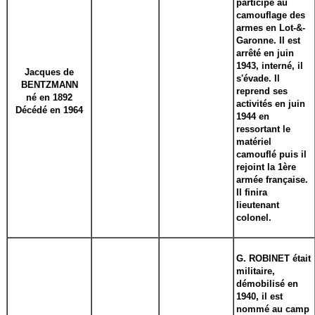
participe au
camouflage des
armes en Lot-&-
Garonne. Il est
arrêté en juin
1943, interné, il
Jacques de
s'évade. Il
BENTZMANN
reprend ses
né en 1892
activités en juin
Décédé en 1964
1944 en
ressortant le
matériel
camouflé puis il
rejoint la 1ère
armée française.
Il finira
lieutenant
colonel.
G. ROBINET était
militaire,
démobilisé en
1940, il est
nommé au camp