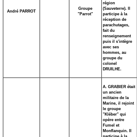
région
Groupe
(Sauveterre). Il
André PARROT
"Parrot"
participe à la
réception de
parachutages,
fait du
renseignement
puis il s'intègre
avec ses
hommes, au
groupe du
colonel
DRUILHE.
A. GRABIER était
un ancien
militaire de la
Marine, il rejoint
le groupe
"Kléber" qui
opère entre
Fumel et
Monflanquin. Il
participe à la