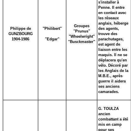
s'installer à
Penne. Il entre
en contact avec
les réseaux
anglais, héberge
Groupes
Philippe de
"Philibert"
des agents,
"Prunus"
GUNZBOURG
trouve des
"Wheelwright"
1904-1986
"Edgar"
parachutages,
"Busckmaster"
est agent de
liaison entre les
maquis. Il ne se
déplacera qu'en
vélo. Décoré par
les Anglais de la
M.B.E., après
guerre il aidera
ses anciens
camarades.
G. TOULZA
ancien
combattant a été
mis en camp
pour ses