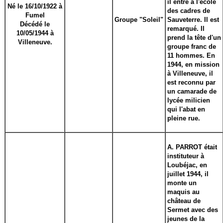
il entre à l'école
Né le 16/10/1922 à
des cadres de
Fumel
Groupe "Soleil"
Sauveterre. Il est
Décédé le
remarqué. Il
10/05/1944 à
prend la tête d'un
Villeneuve.
groupe franc de
11 hommes. En
1944, en mission
à Villeneuve, il
est reconnu par
un camarade de
lycée milicien
qui l'abat en
pleine rue.
A. PARROT était
instituteur à
Loubéjac, en
juillet 1944, il
monte un
maquis au
château de
Sermet avec des
jeunes de la