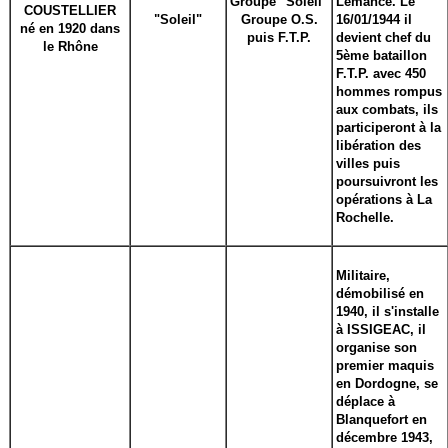
Groupe "Soleil"
Lémance. Le
COUSTELLIER
"Soleil"
Groupe O.S.
16/01/1944 il
né en 1920 dans
puis F.T.P.
devient chef du
le Rhône
5ème bataillon
F.T.P. avec 450
hommes rompus
aux combats, ils
participeront à la
libération des
villes puis
poursuivront les
opérations à La
Rochelle.
Militaire,
démobilisé en
1940, il s'installe
à ISSIGEAC, il
organise son
premier maquis
en Dordogne, se
déplace à
Blanquefort en
décembre 1943,