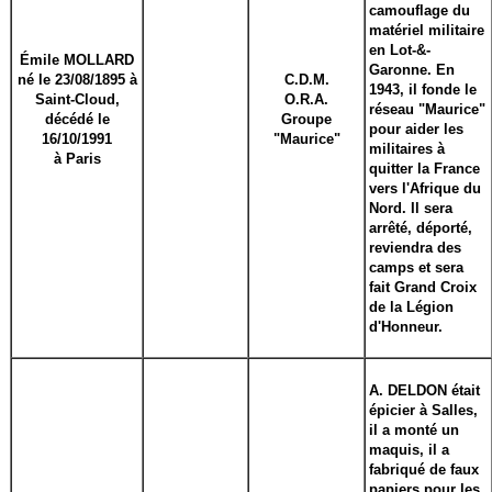
camouflage du
matériel militaire
en Lot-&-
Émile MOLLARD
Garonne. En
né le 23/08/1895 à
C.D.M.
1943, il fonde le
Saint-Cloud,
O.R.A.
réseau "Maurice"
décédé le
Groupe
pour aider les
16/10/1991
"Maurice"
militaires à
à Paris
quitter la France
vers l'Afrique du
Nord. Il sera
arrêté, déporté,
reviendra des
camps et sera
fait Grand Croix
de la Légion
d'Honneur.
A. DELDON était
épicier à Salles,
il a monté un
maquis, il a
fabriqué de faux
papiers pour les