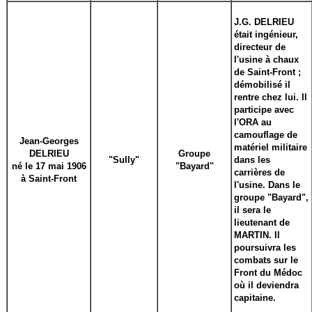
J.G. DELRIEU
était ingénieur,
directeur de
l'usine à chaux
de Saint-Front ;
démobilisé il
rentre chez lui. Il
participe avec
l'ORA au
camouflage de
Jean-Georges
matériel militaire
DELRIEU
Groupe
"Sully"
dans les
né le 17 mai 1906
"Bayard"
carrières de
à Saint-Front
l'usine. Dans le
groupe "Bayard",
il sera le
lieutenant de
MARTIN. Il
poursuivra les
combats sur le
Front du Médoc
où il deviendra
capitaine.