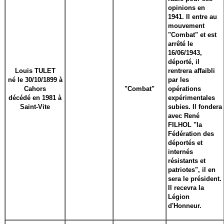
opinions en
1941. Il entre au
mouvement
"Combat" et est
arrêté le
16/06/1943,
déporté, il
Louis TULET
rentrera affaibli
né le 30/10/1899 à
par les
Cahors
"Combat"
opérations
décédé en 1981 à
expérimentales
Saint-Vite
subies. Il fondera
avec René
FILHOL "la
Fédération des
déportés et
internés
résistants et
patriotes", il en
sera le président.
Il recevra la
Légion
d'Honneur.