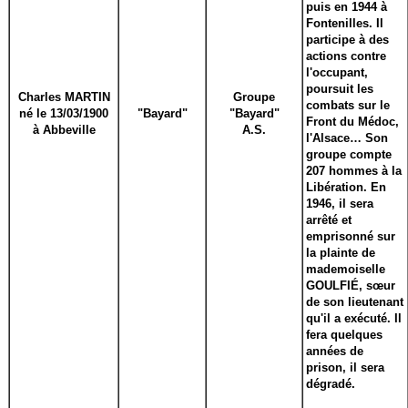
puis en 1944 à
Fontenilles. Il
participe à des
actions contre
l'occupant,
poursuit les
Charles MARTIN
Groupe
combats sur le
né le 13/03/1900
"Bayard"
"Bayard"
Front du Médoc,
à Abbeville
A.S.
l'Alsace… Son
groupe compte
207 hommes à la
Libération. En
1946, il sera
arrêté et
emprisonné sur
la plainte de
mademoiselle
GOULFIÉ, sœur
de son lieutenant
qu'il a exécuté. Il
fera quelques
années de
prison, il sera
dégradé.