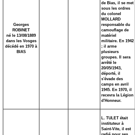
de Bias, il se met
sous les ordres
du colonel
MOLLARD
Georges
responsable du
ROBINET
camouflage de
né le 13/08/1889
matériel
dans les Vosges
militaire. En 1942
décédé en 1970 à
; il arme
BIAS
plusieurs
groupes. Il sera
arrêté le
20/05/1943,
déporté, il
s'évade des
camps en avril
1945. En 1970, il
recevra la Légion
d'Honneur.
L. TULET était
instituteur à
Saint-Vite, il est
radié pour ses