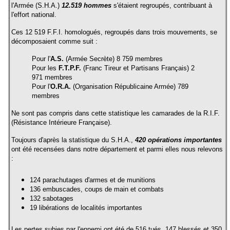
l'Armée (S.H.A.)
12
.
519 hommes
s'étaient regroupés, contribuant à
l'effort national.
Ces 12 519 F.F.I. homologués, regroupés dans trois mouvements, se
décomposaient comme suit :
Pour l'
A.S.
(Armée Secrète) 8 759 membres
Pour les
F.T.P.F.
(Franc Tireur et Partisans Français) 2
971 membres
Pour l'
O.R.A.
(Organisation Républicaine Armée) 789
membres
Ne sont pas compris dans cette statistique les camarades de la R.I.F.
(Résistance Intérieure Française).
Toujours d'après la statistique du S.H.A.,
420 opérations importantes
ont été recensées dans notre département et parmi elles nous relevons
:
124 parachutages d'armes et de munitions
136 embuscades, coups de main et combats
132 sabotages
19 libérations de localités importantes
Les pertes subies par l'ennemi ont été de 516 tués, 147 blessés et 350