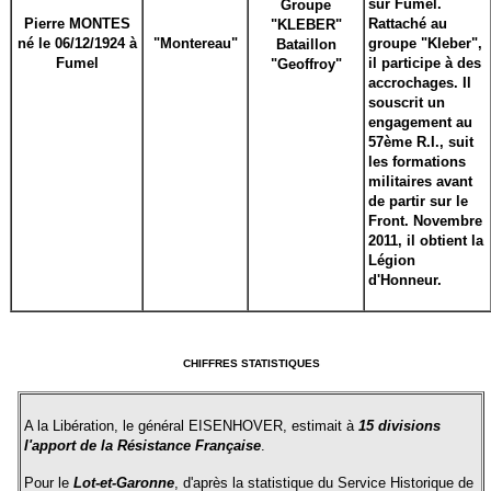
sur Fumel.
Groupe
Pierre MONTES
Rattaché au
"KLEBER"
né le 06/12/1924 à
"Montereau"
groupe "Kleber",
Bataillon
Fumel
il participe à des
"Geoffroy"
accrochages. Il
souscrit un
engagement au
57ème R.I., suit
les formations
militaires avant
de partir sur le
Front. Novembre
2011, il obtient la
Légion
d'Honneur.
CHIFFRES STATISTIQUES
A la Libération, le général EISENHOVER, estimait à
15 divisions
l'apport de la Résistance Française
.
Pour le
Lot-et-Garonne
, d'après la statistique du Service Historique de