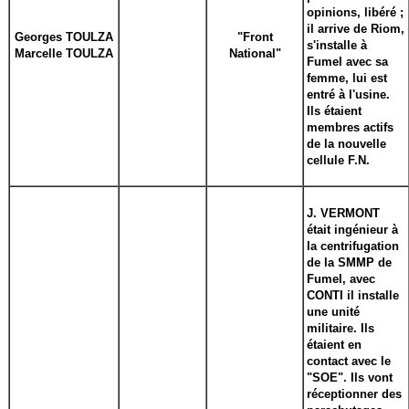
opinions, libéré ;
il arrive de Riom,
Georges TOULZA
"Front
s'installe à
Marcelle TOULZA
National"
Fumel avec sa
femme, lui est
entré à l'usine.
Ils étaient
membres actifs
de la nouvelle
cellule F.N.
J. VERMONT
était ingénieur à
la centrifugation
de la SMMP de
Fumel, avec
CONTI il installe
une unité
militaire. Ils
étaient en
contact avec le
"SOE". Ils vont
réceptionner des