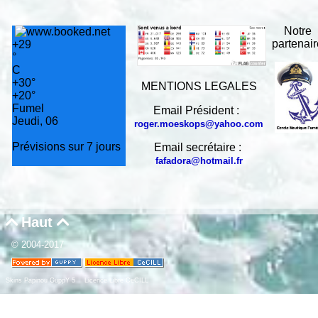
Notre
partenai
+
29
°
C
+
30°
MENTIONS LEGALES
+
20°
Fumel
Email Président :
Jeudi, 06
roger.moeskops@yahoo.com
Prévisions sur 7 jours
Email secrétaire :
fafadora@hotmail.fr
Haut


© 2004-2017
Skins Papinou GuppY 5
Licence Libre CeCILL