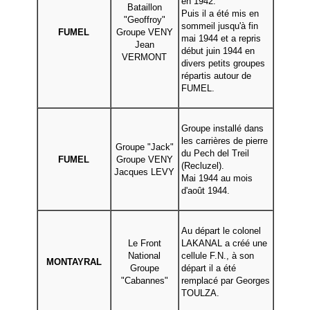
en 1942.
Bataillon
Puis il a été mis en
"Geoffroy"
sommeil jusqu'à fin
FUMEL
Groupe VENY
mai 1944 et a repris
Jean
début juin 1944 en
VERMONT
divers petits groupes
répartis autour de
FUMEL.
Groupe installé dans
les carrières de pierre
Groupe "Jack"
du Pech del Treil
FUMEL
Groupe VENY
(Recluzel).
Jacques LEVY
Mai 1944 au mois
d'août 1944.
Au départ le colonel
Le Front
LAKANAL a créé une
National
cellule F.N., à son
MONTAYRAL
Groupe
départ il a été
"Cabannes"
remplacé par Georges
TOULZA.