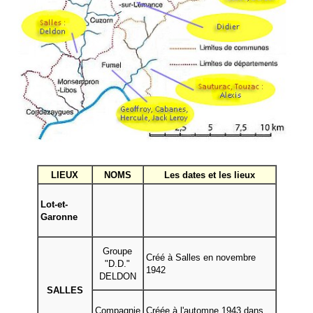
LIEUX
NOMS
Les dates et les lieux
Lot-et-
Garonne
Groupe
Créé à Salles en novembre
"D.D."
1942
DELDON
SALLES
Compagnie
Créée à l'automne 1943 dans