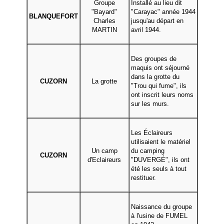
Groupe
Installé au lieu dit
"Bayard
"
"Carayac" année 1944
BLANQUEFORT
Charles
jusqu'au départ en
MARTIN
avril 1944.
Des groupes de
maquis ont séjourné
dans la grotte du
CUZORN
La grotte
"Trou qui fume", ils
ont inscrit leurs noms
sur les murs.
Les Éclaireurs
utilisaient le matériel
Un camp
du camping
CUZORN
d'Eclaireurs
"DUVERGÉ", ils ont
été les seuls à tout
restituer.
Naissance du groupe
à l'usine de FUMEL