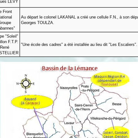
ques LEVY
e Front
ational
Au départ le colonel LAKANAL a créé une cellule F.N., à son dépar
Groupe
Georges TOULZA.
abannes"
pe "Soleil"
llon F.T.P.
"Une école des cadres" a été installée au lieu dit "Les Escaliers".
René
STELLIER