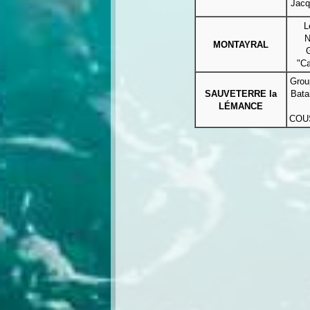
Jac
L
N
MONTAYRAL
"C
Grou
SAUVETERRE la
Batai
LÉMANCE
COU