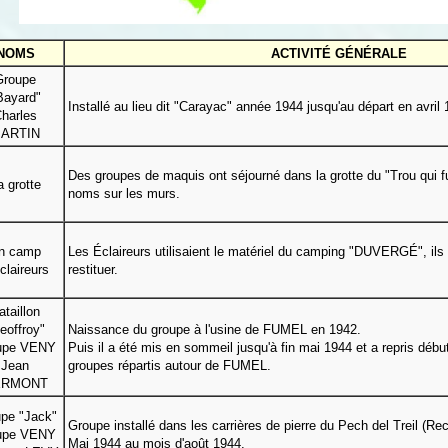
NOMS
ACTIVITÉ GÉNÉRALE
Groupe
Bayard
"
Installé au lieu dit "Carayac" année 1944 jusqu'au départ en avril 
harles
ARTIN
Des groupes de maquis ont séjourné dans la grotte du "Trou qui fum
a grotte
noms sur les murs.
n camp
Les Éclaireurs utilisaient le matériel du camping "DUVERGÉ", ils 
claireurs
restituer.
ataillon
eoffroy"
Naissance du groupe à l'usine de FUMEL en 1942.
upe VENY
Puis il a été mis en sommeil jusqu'à fin mai 1944 et a repris début
Jean
groupes répartis autour de FUMEL.
ERMONT
pe "Jack"
Groupe installé dans les carrières de pierre du Pech del Treil (Rec
upe VENY
Mai 1944 au mois d'août 1944.