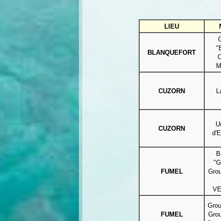
LIEU
"
BLANQUEFORT
C
M
CUZORN
L
U
CUZORN
d'E
B
"G
FUMEL
Gro
V
Grou
FUMEL
Gro