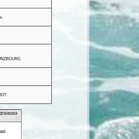
s.
e GUNZBOURG.
ROT.