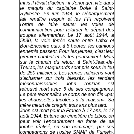
mais il rêvait d'action : il s'engagea vite dans
le maquis du capitaine Dollé à Saint-
Sylvestre. En juin 1944, le Débarquement
fait renaître l'espoir et les FFI reçoivent
l'ordre de faire sauter les voies de
communication pour retarder le départ des
troupes allemandes. Le 17 août 1944, à
5h30, la voie ferrée saute entre Lafox et
Bon-Encontre puis, à 8 heures, les camions
ennemis passent. Pour les jeunes, c'est leur
premier combat et ils les poursuivent. Mais
sur le chemin du retour, à Saint-Jean-de-
Thurac, les maquisards sont pris sous le feu
de 250 miliciens. Les jeunes miliciens vont
s'acharner sur trois blessés, les rendant
méconnaissables. John Torikian est
retrouvé mort avec 6 de ses compagnons.
Le père reconnaîtra le corps de son fils «par
les chaussettes tricotées à la maison». Sa
mère meurt de chagrin trois ans plus tard.
John est mort pour la France à 17 ans, le 17
août 1944. Enterré au cimetière de Libos, on
peut voir l'encadrement en fonte de sa
tombe réalisé, en son hommage, par ses
compagnons de l'usine SMMP de Fumel»,