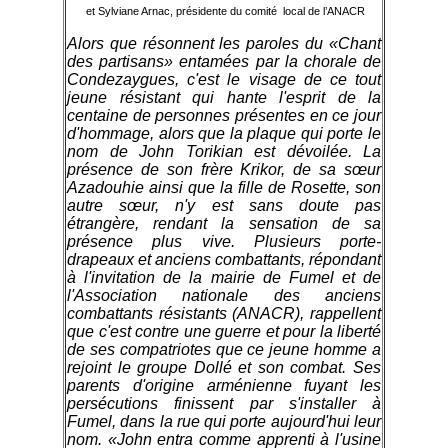
et Sylviane Arnac, présidente du comité local de l’ANACR
Alors que résonnent les paroles du «Chant
des partisans» entamées par la chorale de
Condezaygues, c'est le visage de ce tout
jeune résistant qui hante l'esprit de la
centaine de personnes présentes en ce jour
d'hommage, alors que la plaque qui porte le
nom de John Torikian est dévoilée. La
présence de son frère Krikor, de sa sœur
Azadouhie ainsi que la fille de Rosette, son
autre sœur, n'y est sans doute pas
étrangère, rendant la sensation de sa
présence plus vive. Plusieurs porte-
drapeaux et anciens combattants, répondant
à l'invitation de la mairie de Fumel et de
l'Association nationale des anciens
combattants résistants (ANACR), rappellent
que c'est contre une guerre et pour la liberté
de ses compatriotes que ce jeune homme a
rejoint le groupe Dollé et son combat. Ses
parents d'origine arménienne fuyant les
persécutions finissent par s'installer à
Fumel, dans la rue qui porte aujourd'hui leur
nom. «John entra comme apprenti à l'usine