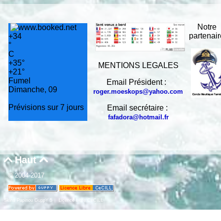
Notre
partenai
+
34
°
C
+
35°
MENTIONS LEGALES
+
21°
Fumel
Email Président :
Dimanche, 09
roger.moeskops@yahoo.com
Prévisions sur 7 jours
Email secrétaire :
fafadora@hotmail.fr
Haut


© 2004-2017
Skins Papinou GuppY 5
Licence Libre CeCILL