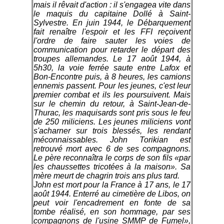
mais il rêvait d'action : il s'engagea vite dans
le maquis du capitaine Dollé à Saint-
Sylvestre. En juin 1944, le Débarquement
fait renaître l'espoir et les FFI reçoivent
l'ordre de faire sauter les voies de
communication pour retarder le départ des
troupes allemandes. Le 17 août 1944, à
5h30, la voie ferrée saute entre Lafox et
Bon-Encontre puis, à 8 heures, les camions
ennemis passent. Pour les jeunes, c'est leur
premier combat et ils les poursuivent. Mais
sur le chemin du retour, à Saint-Jean-de-
Thurac, les maquisards sont pris sous le feu
de 250 miliciens. Les jeunes miliciens vont
s'acharner sur trois blessés, les rendant
méconnaissables. John Torikian est
retrouvé mort avec 6 de ses compagnons.
Le père reconnaîtra le corps de son fils «par
les chaussettes tricotées à la maison». Sa
mère meurt de chagrin trois ans plus tard.
John est mort pour la France à 17 ans, le 17
août 1944. Enterré au cimetière de Libos, on
peut voir l'encadrement en fonte de sa
tombe réalisé, en son hommage, par ses
compagnons de l'usine SMMP de Fumel»,