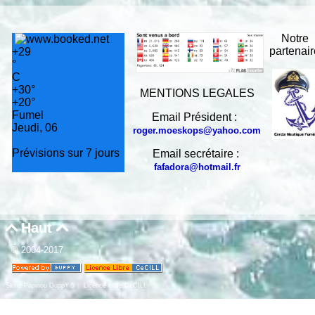
Notre
partenai
+
29
°
C
+
30°
MENTIONS LEGALES
+
20°
Fumel
Email Président :
Jeudi, 06
roger.moeskops@yahoo.com
Prévisions sur 7 jours
Email secrétaire :
fafadora@hotmail.fr
Haut


© 2004-2017
Skins Papinou GuppY 5
Licence Libre CeCILL