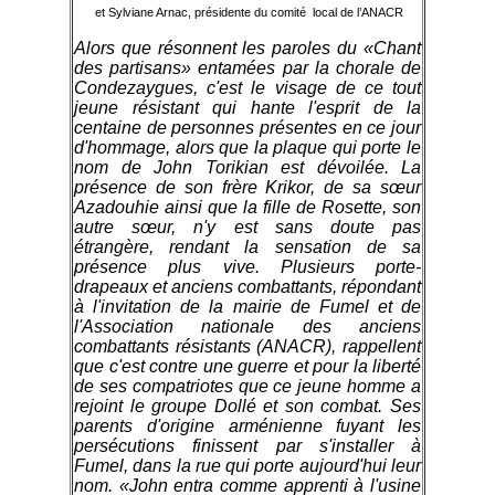
et Sylviane Arnac, présidente du comité local de l’ANACR
Alors que résonnent les paroles du «Chant
des partisans» entamées par la chorale de
Condezaygues, c'est le visage de ce tout
jeune résistant qui hante l'esprit de la
centaine de personnes présentes en ce jour
d'hommage, alors que la plaque qui porte le
nom de John Torikian est dévoilée. La
présence de son frère Krikor, de sa sœur
Azadouhie ainsi que la fille de Rosette, son
autre sœur, n'y est sans doute pas
étrangère, rendant la sensation de sa
présence plus vive. Plusieurs porte-
drapeaux et anciens combattants, répondant
à l'invitation de la mairie de Fumel et de
l'Association nationale des anciens
combattants résistants (ANACR), rappellent
que c'est contre une guerre et pour la liberté
de ses compatriotes que ce jeune homme a
rejoint le groupe Dollé et son combat. Ses
parents d'origine arménienne fuyant les
persécutions finissent par s'installer à
Fumel, dans la rue qui porte aujourd'hui leur
nom. «John entra comme apprenti à l'usine